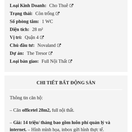
Loại Kinh Doanh:
Cho Thuê
Trạng thái:
Còn trống
Số phòng tắm:
1 WC
Diện tích:
28 m²
Vị trí:
Quận 4
Chủ đầu tư:
Novaland
Dự án:
The Tresor
Loại bàn giao:
Full Nội Thất
CHI TIẾT BẤT ĐỘNG SẢN
Thông tin căn hộ:
– Căn
officetel 28m2,
full nội thất.
–
Giá: 14 triệu/ tháng bao gồm luôn phí quản lý và
internet.
– Hình mình họa, inbox gửi hình thực tế.