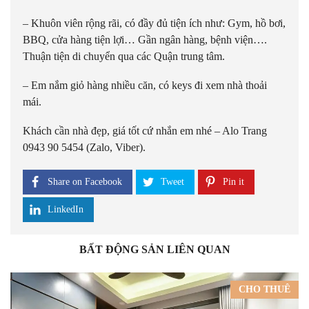
– Khuôn viên rộng rãi, có đầy đủ tiện ích như: Gym, hồ bơi,
BBQ, cửa hàng tiện lợi… Gần ngân hàng, bệnh viện….
Thuận tiện di chuyển qua các Quận trung tâm.
– Em nắm giỏ hàng nhiều căn, có keys đi xem nhà thoải
mái.
Khách cần nhà đẹp, giá tốt cứ nhắn em nhé – Alo Trang
0943 90 5454 (Zalo, Viber).
Share on Facebook
Tweet
Pin it
LinkedIn
BẤT ĐỘNG SẢN LIÊN QUAN
CHO THUÊ